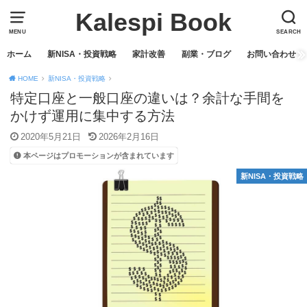
Kalespi Book
MENU
SEARCH
ホーム
新NISA・投資戦略
家計改善
副業・ブログ
お問い合わせ
HOME
新NISA・投資戦略
特定口座と一般口座の違いは？余計な手間を
かけず運用に集中する方法
2020年5月21日
2026年2月16日
本ページはプロモーションが含まれています
新NISA・投資戦略