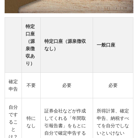
特定
口座
（源
特定口座（源泉徴収
一般口座
泉徴
なし）
収あ
り）
確定
不要
必要
必要
申告
自分
証券会社などが作成
所得計算、確定
です
特に
してくれる「年間取
申告、納税すべ
るこ
なし
引報告書」をもとに
てを自分でしな
と
自分で確定申告する
いといけない
は？