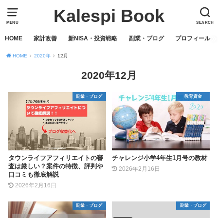
Kalespi Book
MENU
SEARCH
HOME
家計改善
新NISA・投資戦略
副業・ブログ
プロフィール
HOME
2020年
12月
2020年12月
副業・ブログ
教育資金
タウンライフアフィリエイトの審
チャレンジ小学4年生1月号の教材
査は厳しい？案件の特徴、評判や
2026年2月16日
口コミも徹底解説
2026年2月16日
副業・ブログ
副業・ブログ