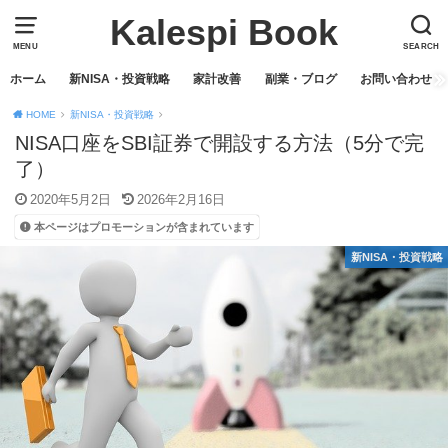
Kalespi Book
MENU
SEARCH
ホーム
新NISA・投資戦略
家計改善
副業・ブログ
お問い合わせ
HOME
新NISA・投資戦略
NISA口座をSBI証券で開設する方法（5分で完
了）
2020年5月2日
2026年2月16日
本ページはプロモーションが含まれています
新NISA・投資戦略