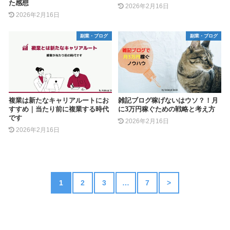
た感想
2026年2月16日
2026年2月16日
副業・ブログ
副業・ブログ
複業は新たなキャリアルートにお
雑記ブログ稼げないはウソ？！月
すすめ｜当たり前に複業する時代
に3万円稼ぐための戦略と考え方
です
2026年2月16日
2026年2月16日
1
2
3
…
7
>