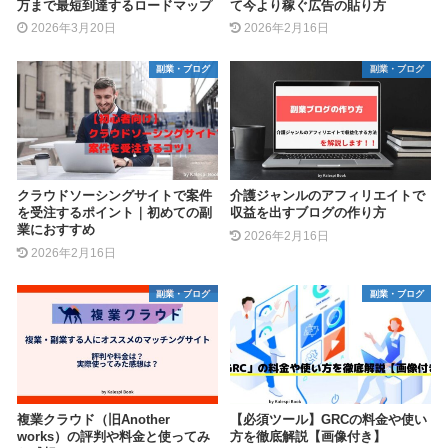
万まで最短到達するロードマップ
て今より稼ぐ広告の貼り方
2026年3月20日
2026年2月16日
副業・ブログ
副業・ブログ
クラウドソーシングサイトで案件
介護ジャンルのアフィリエイトで
を受注するポイント｜初めての副
収益を出すブログの作り方
業におすすめ
2026年2月16日
2026年2月16日
副業・ブログ
副業・ブログ
複業クラウド（旧Another
【必須ツール】GRCの料金や使い
works）の評判や料金と使ってみ
方を徹底解説【画像付き】