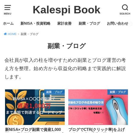
Kalespi Book
MENU
SEARCH
ホーム
新NISA・投資戦略
家計改善
副業・ブログ
お問い合わせ
HOME
副業・ブログ
副業・ブログ
会社員が収入の柱を増やすための副業とブログ運営の考
え方を整理。始め方から収益化の戦略まで実践的に解説
します。
副業・ブログ
副業・ブログ
新NISA×ブログ副業で資産1,000
ブログでCTR(クリック率)を上げ