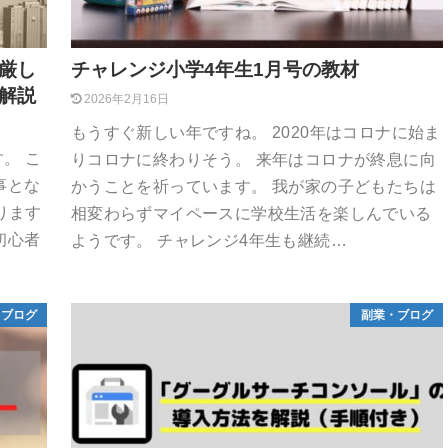
厳し
チャレンジ小学4年生1月号の教材
解説
2026年2月16日
もうすぐ新しい年ですね。 2020年はコロナに始ま
す。 こ
りコロナに終わりそう。 来年はコロナが終息に向
事とな
かうことを祈っています。 我が家の子どもたちは
ります
相変わらずマイペースに学校生活を楽しんでいる
初心者
ようです。 チャレンジ4年生も継続…
・ブログ
副業・ブログ