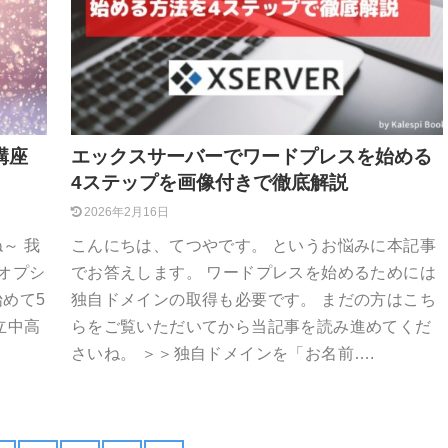
講座
エックスサーバーでワードプレスを始める
4ステップを画像付きで徹底解説
2026年2月16日
～ 我
こんにちは、てつやです。 というお悩みに本記事
オプシ
でお答えします。 ワードプレスを始めるためには
めて5
独自ドメインの取得も必要です。 まだの方はこち
立中高
らをご覧いただいてから当記事を読み進めてくだ
さいね。 ＞＞独自ドメインを「お名前….