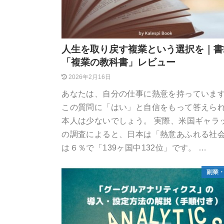
人生を取り戻す複業という選択を｜書
「複業の教科書」レビュー
2026年2月16日
あなたは、自分の仕事に熱意を持っていま
この質問に「はい」と自信をもって答えら
本人は少ないでしょう。 実際、米国ギャラ
の調査によると、日本は「熱意あふれる社
は６％で「139ヶ国中132位」です。 …
副業