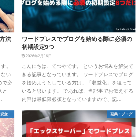
方法
ワードプレスでブログを始める際に必須の
初期設定9つ
2026年2月16日
ます。
こんにちは、てつやです。 というお悩みを解決で
くない
きる記事となっています。 ワードプレスでブログ
ので必
を始めようとしている方は、「収益化」を狙って
スと
いると思います。 であれば、当記事でお伝えする
…
内容は最低限必須となっていますので、記…
育資金
副業・ブログ